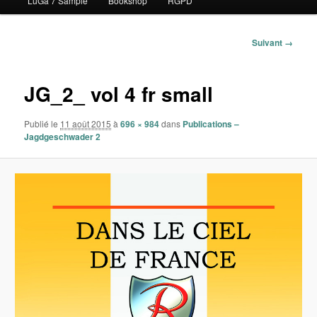
LuGa 7 Sample
Bookshop
RGPD
contenu
principal
Navigation
Suivant →
des
images
JG_2_ vol 4 fr small
Publié le
11 août 2015
à
696 × 984
dans
Publications –
Jagdgeschwader 2